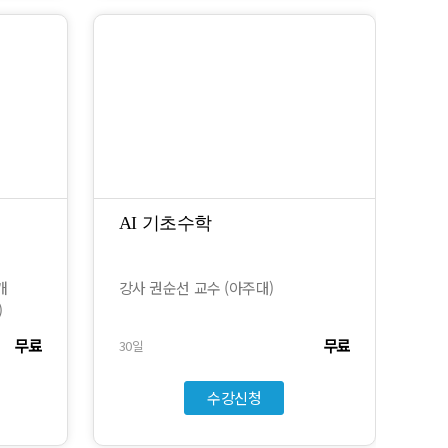
AI 기초수학
개
강사 권순선 교수 (아주대)
)
무료
무료
30일
수강신청