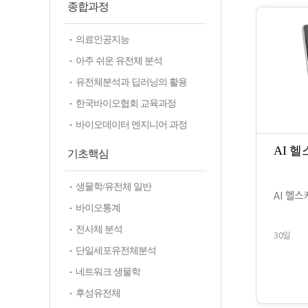
종합과정
의료인공지능
아주 쉬운 유전체 분석
유전체분석과 딥러닝의 활용
한국바이오협회 교육과정
바이오데이터 엔지니어 과정
AI 
기초핵심
생물학/유전체 일반
AI 헬
바이오통계
전사체 분석
30일
단일세포유전체분석
네트워크 생물학
후성유전체