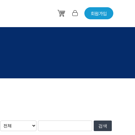
회원가입
바
그
구
인
니