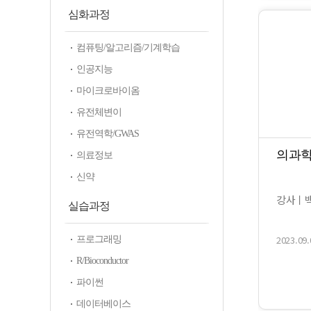
심화과정
컴퓨팅/알고리즘/기계학습
인공지능
마이크로바이옴
유전체변이
유전역학/GWAS
의과학의
의료정보
신약
강사ㅣ백
실습과정
2023.09.
프로그래밍
R/Bioconductor
파이썬
데이터베이스