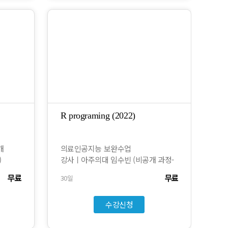
R programing (2022)
개
의료인공지능 보완수업
)
강사ㅣ아주의대 임수빈 (비공개 과정-
참여교육생들만 수강 가능)
무료
무료
30일
수강신청