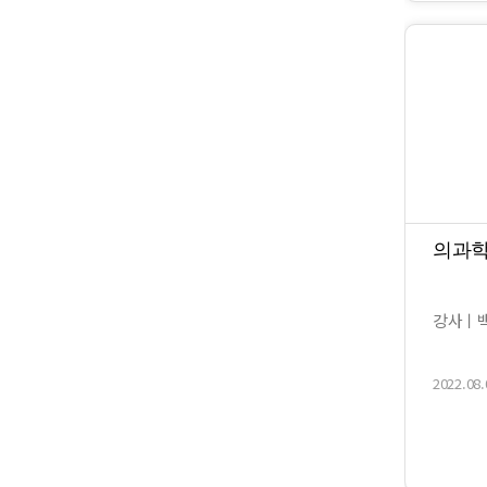
의과학의
강사ㅣ백
2022.08.